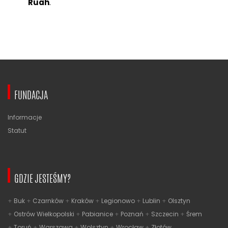
Ruah
.
FUNDACJA
Informacje
Statut
GDZIE JESTEŚMY?
Buk
Czarnków
Kraków
Legionowo
Lublin
Olsztyn
Ostrów Wielkopolski
Pabianice
Poznań
Szczecin
Śrem
Toruń
Warszawa
Wolsztyn
Wrocław
Złotów