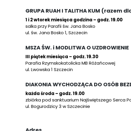
GRUPA RUAH I TALITHA KUM (razem dla
1 i 2 wtorek miesiąca godzina –
godz. 19.00
salka przy Parafii św. Jana Bosko
ul. św. Jana Bosko 1, Szczecin
MSZA ŚW. i MODLITWA O UZDROWIENIE
III piątek miesiąca – godz. 19.30
Parafia Rzymskokatolicka MB Różańcowej
ul. Lwowska 1 Szczecin
DIAKONIA WYCHODZĄCA DO OSÓB BE
każda środa – godz. 19.00
zbiórka pod sanktuarium Najświętszego Serca P
ul. Bogurodzicy 3 w Szczecinie
Adres