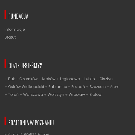
FUNDACJA
Informacje
Statut
GDZIE JESTEŚMY?
Buk
Czarnków
Kraków
Legionowo
Lublin
Olsztyn
Ostrów Wielkopolski
Pabianice
Poznań
Szczecin
Śrem
Toruń
Warszawa
Wolsztyn
Wrocław
Złotów
FRATERNIA W POZNANIU
Kościelna 5, 60-536 Poznań