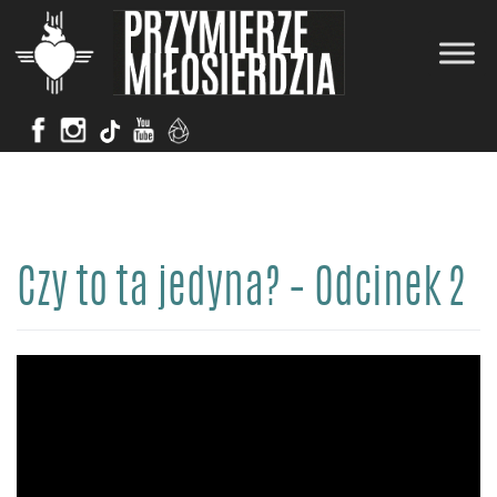
Skip
to
content
Czy to ta jedyna? – Odcinek 2