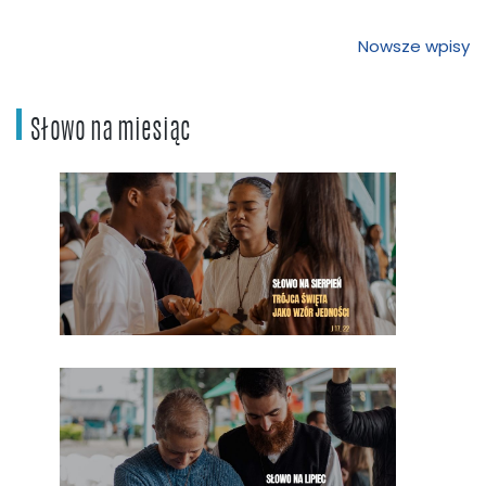
Nawigacja
Nowsze wpisy
po
wpisach
Słowo na miesiąc