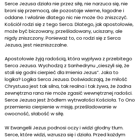
Serce Jezusa działa nie przez siłę, nie narzuca się, nie
broni się przemocą, ale pozostaje wierne, łagodne i
oddane. I właśnie dlatego nic nie może Go zniszczyć.
Kościół rodzi się z tego Serca. Dlatego, jak apostołowie,
może być biczowany, prześladowany, uciszany, ale
nigdy zniszczony. Ponieważ to, co rodzi się z Serca
Jezusa, jest niezniszczalne.
Apostołowie żyją radością, która wypływa z przebitego
Serca Jezusa. Wychodzą z Sanhedrynu „cieszyli się, że
stali się godni cierpieć dla Imienia Jezus”. Jaka to
logika? Logika Serca Jezusa. Doświadczają, że miłość
Chrystusa jest tak silna, tak realna i tak żywa, że żadna
zewnętrzna rana nie może zgasić wewnętrznej radości.
Serce Jezusa jest źródłem wytrwałości Kościoła. To Ono
przemienia cierpienie w misję, prześladowanie w
owocność, słabość w siłę.
W Ewangelii Jezus podnosi oczy i widzi głodny tłum.
Serce, które widzi, wzrusza się i działa. Przed każdym