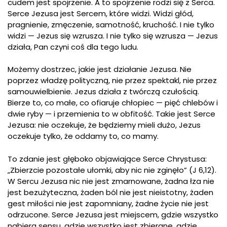
cudem jest spojrzenie. A to spojrzenie rodzi się z Serca.
Serce Jezusa jest Sercem, które widzi. Widzi głód,
pragnienie, zmęczenie, samotność, kruchość. I nie tylko
widzi — Jezus się wzrusza. I nie tylko się wzrusza — Jezus
działa, Pan czyni coś dla tego ludu.
Możemy dostrzec, jakie jest działanie Jezusa. Nie
poprzez władzę polityczną, nie przez spektakl, nie przez
samouwielbienie. Jezus działa z twórczą czułością.
Bierze to, co małe, co ofiaruje chłopiec — pięć chlebów i
dwie ryby — i przemienia to w obfitość. Takie jest Serce
Jezusa: nie oczekuje, że będziemy mieli dużo, Jezus
oczekuje tylko, że oddamy to, co mamy.
To zdanie jest głęboko objawiające Serce Chrystusa:
„Zbierzcie pozostałe ułomki, aby nic nie zginęło” (J 6,12).
W Sercu Jezusa nic nie jest zmarnowane, żadna łza nie
jest bezużyteczna, żaden ból nie jest nieistotny, żaden
gest miłości nie jest zapomniany, żadne życie nie jest
odrzucone. Serce Jezusa jest miejscem, gdzie wszystko
nabiera sensu, gdzie wszystko jest zbierane, gdzie