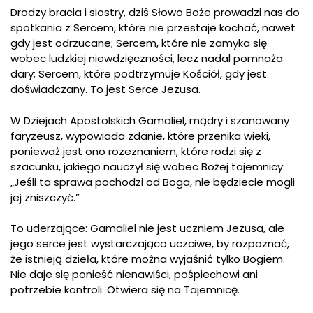
Drodzy bracia i siostry, dziś Słowo Boże prowadzi nas do
spotkania z Sercem, które nie przestaje kochać, nawet
gdy jest odrzucane; Sercem, które nie zamyka się
wobec ludzkiej niewdzięczności, lecz nadal pomnaża
dary; Sercem, które podtrzymuje Kościół, gdy jest
doświadczany. To jest Serce Jezusa.
W Dziejach Apostolskich Gamaliel, mądry i szanowany
faryzeusz, wypowiada zdanie, które przenika wieki,
ponieważ jest ono rozeznaniem, które rodzi się z
szacunku, jakiego nauczył się wobec Bożej tajemnicy:
„Jeśli ta sprawa pochodzi od Boga, nie będziecie mogli
jej zniszczyć.”
To uderzające: Gamaliel nie jest uczniem Jezusa, ale
jego serce jest wystarczająco uczciwe, by rozpoznać,
że istnieją dzieła, które można wyjaśnić tylko Bogiem.
Nie daje się ponieść nienawiści, pośpiechowi ani
potrzebie kontroli. Otwiera się na Tajemnicę.