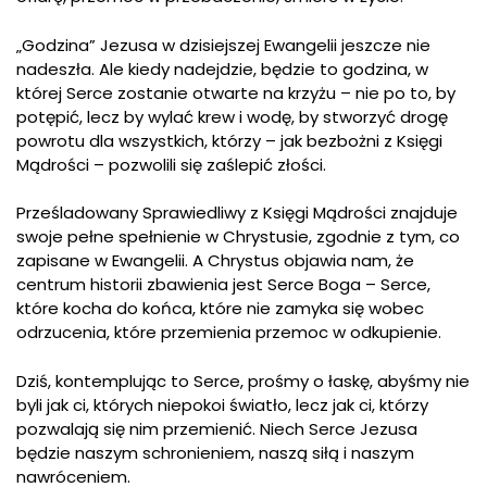
„Godzina” Jezusa w dzisiejszej Ewangelii jeszcze nie
nadeszła. Ale kiedy nadejdzie, będzie to godzina, w
której Serce zostanie otwarte na krzyżu – nie po to, by
potępić, lecz by wylać krew i wodę, by stworzyć drogę
powrotu dla wszystkich, którzy – jak bezbożni z Księgi
Mądrości – pozwolili się zaślepić złości.
Prześladowany Sprawiedliwy z Księgi Mądrości znajduje
swoje pełne spełnienie w Chrystusie, zgodnie z tym, co
zapisane w Ewangelii. A Chrystus objawia nam, że
centrum historii zbawienia jest Serce Boga – Serce,
które kocha do końca, które nie zamyka się wobec
odrzucenia, które przemienia przemoc w odkupienie.
Dziś, kontemplując to Serce, prośmy o łaskę, abyśmy nie
byli jak ci, których niepokoi światło, lecz jak ci, którzy
pozwalają się nim przemienić. Niech Serce Jezusa
będzie naszym schronieniem, naszą siłą i naszym
nawróceniem.