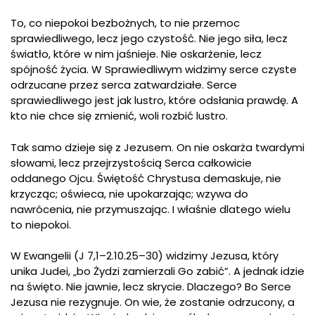
To, co niepokoi bezbożnych, to nie przemoc
sprawiedliwego, lecz jego czystość. Nie jego siła, lecz
światło, które w nim jaśnieje. Nie oskarżenie, lecz
spójność życia. W Sprawiedliwym widzimy serce czyste
odrzucane przez serca zatwardziałe. Serce
sprawiedliwego jest jak lustro, które odsłania prawdę. A
kto nie chce się zmienić, woli rozbić lustro.
Tak samo dzieje się z Jezusem. On nie oskarża twardymi
słowami, lecz przejrzystością Serca całkowicie
oddanego Ojcu. Świętość Chrystusa demaskuje, nie
krzycząc; oświeca, nie upokarzając; wzywa do
nawrócenia, nie przymuszając. I właśnie dlatego wielu
to niepokoi.
W Ewangelii (J 7,1–2.10.25–30) widzimy Jezusa, który
unika Judei, „bo Żydzi zamierzali Go zabić”. A jednak idzie
na święto. Nie jawnie, lecz skrycie. Dlaczego? Bo Serce
Jezusa nie rezygnuje. On wie, że zostanie odrzucony, a