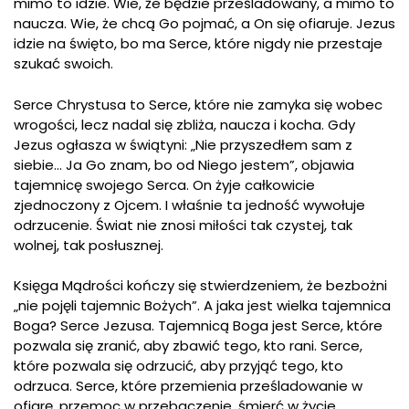
mimo to idzie. Wie, że będzie prześladowany, a mimo to
naucza. Wie, że chcą Go pojmać, a On się ofiaruje. Jezus
idzie na święto, bo ma Serce, które nigdy nie przestaje
szukać swoich.
Serce Chrystusa to Serce, które nie zamyka się wobec
wrogości, lecz nadal się zbliża, naucza i kocha. Gdy
Jezus ogłasza w świątyni: „Nie przyszedłem sam z
siebie… Ja Go znam, bo od Niego jestem”, objawia
tajemnicę swojego Serca. On żyje całkowicie
zjednoczony z Ojcem. I właśnie ta jedność wywołuje
odrzucenie. Świat nie znosi miłości tak czystej, tak
wolnej, tak posłusznej.
Księga Mądrości kończy się stwierdzeniem, że bezbożni
„nie pojęli tajemnic Bożych”. A jaka jest wielka tajemnica
Boga? Serce Jezusa. Tajemnicą Boga jest Serce, które
pozwala się zranić, aby zbawić tego, kto rani. Serce,
które pozwala się odrzucić, aby przyjąć tego, kto
odrzuca. Serce, które przemienia prześladowanie w
ofiarę, przemoc w przebaczenie, śmierć w życie.