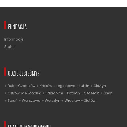
FUNDACJA
Informacje
Statut
GDZIE JESTEŚMY?
Buk
Czarnków
Kraków
Legionowo
Lublin
Olsztyn
Ostrów Wielkopolski
Pabianice
Poznań
Szczecin
Śrem
Toruń
Warszawa
Wolsztyn
Wrocław
Złotów