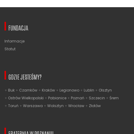
FUNDACJA
Informacje
Statut
GDZIE JESTEŚMY?
Buk
Czarnków
Kraków
Legionowo
Lublin
Olsztyn
Ostrów Wielkopolski
Pabianice
Poznań
Szczecin
Śrem
Toruń
Warszawa
Wolsztyn
Wrocław
Złotów