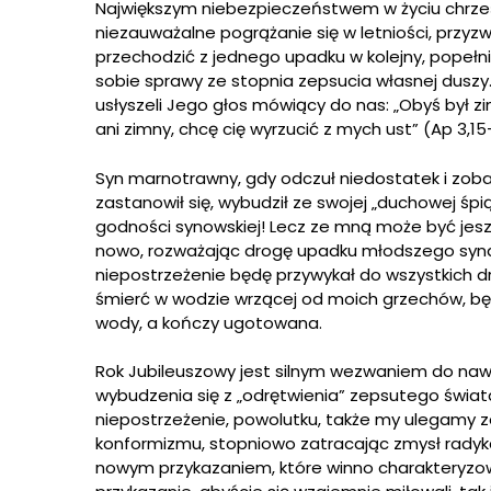
Największym niebezpieczeństwem w życiu chrześci
niezauważalne pogrążanie się w letniości, przyz
przechodzić z jednego upadku w kolejny, popełni
sobie sprawy ze stopnia zepsucia własnej duszy.
usłyszeli Jego głos mówiący do nas: „Obyś był zim
ani zimny, chcę cię wyrzucić z mych ust” (Ap 3,15
Syn marnotrawny, gdy odczuł niedostatek i zobac
zastanowił się, wybudził ze swojej „duchowej śpi
godności synowskiej! Lecz ze mną może być jeszc
nowo, rozważając drogę upadku młodszego syna 
niepostrzeżenie będę przywykał do wszystkich d
śmierć w wodzie wrzącej od moich grzechów, będ
wody, a kończy ugotowana.
Rok Jubileuszowy jest silnym wezwaniem do nawr
wybudzenia się z „odrętwienia” zepsutego świat
niepostrzeżenie, powolutku, także my ulegamy z
konformizmu, stopniowo zatracając zmysł radykal
nowym przykazaniem, które winno charakteryzow