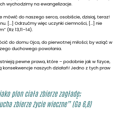
ych wychodzimy na ewangelizacje.
mówić do naszego serca, osobiście, dzisiaj, teraz!
u. […] Odrzućmy więc uczynki ciemności, […] nie
” (Rz 13,11–14).
cić do domu Ojca, do pierwotnej miłości; by wziąć w
aszego duchowego powołania.
tnieją pewne prawa, które – podobnie jak w fizyce,
ją konsekwencje naszych działań! Jedno z tych praw
jako plon ciała zbierze zagładę;
ucha zbierze życie wieczne” (Ga 6,8)