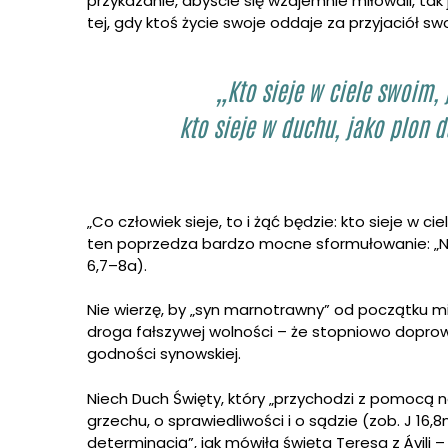
przykazanie, abyście się wzajemnie miłowali, tak
tej, gdy ktoś życie swoje oddaje za przyjaciół swoi
„Kto sieje w ciele swoim, 
kto sieje w duchu, jako plon d
„Co człowiek sieje, to i żąć będzie: kto sieje w c
ten poprzedza bardzo mocne sformułowanie: „Nie 
6,7–8a).
Nie wierzę, by „syn marnotrawny” od początku 
droga fałszywej wolności – że stopniowo doprow
godności synowskiej.
Niech Duch Święty, który „przychodzi z pomocą na
grzechu, o sprawiedliwości i o sądzie (zob. J 1
determinacją”, jak mówiła święta Teresa z Ávili 