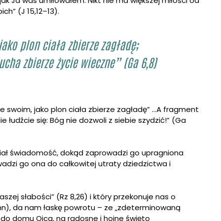
 jak Ja was umiłowałem. Nikt nie ma większej miłości od
ch” (J 15,12–13).
jako plon ciała zbierze zagładę;
ucha zbierze życie wieczne” (Ga 6,8)
iele swoim, jako plon ciała zbierze zagładę” …A fragment
łudźcie się: Bóg nie dozwoli z siebie szydzić!” (Ga
miał świadomość, dokąd zaprowadzi go upragniona
adzi go ona do całkowitej utraty dziedzictwa i
szej słabości” (Rz 8,26) i który przekonuje nas o
6,8nn), da nam łaskę powrotu – ze „zdeterminowaną
– do domu Ojca, na radosne i hojne święto