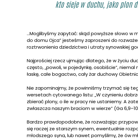
kto sieje w duchu, jako plon d
…Moglibyśmy zapytać: skąd powyższe słowo w mie
do domu Ojca” jesteśmy zaproszeni do rozważen
roztrwonienia dziedzictwa i utraty synowskiej g
Najprościej rzecz ujmując dlatego, że w życiu du
często, „powoli, w pojedynkę, osobiście”, niema
łaskę, całe bogactwo, cały żar duchowy Obietnic
Nie zapominajmy, że powinniśmy trzymać się teg
wersetach cytowanego listu: „W czynieniu dobrz
zbierać plony, o ile w pracy nie ustaniemy. A z
zwłaszcza naszym braciom w wierze” (Ga 6,9–10
Bardzo prawdopodobne, że rozważając przypowie
się raczej ze starszym synem, ewentualnie rozp
młodszego syna, lub nawet pomyślimy, że ów mł