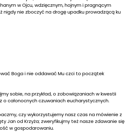
ochanym w Ojcu, wdzięcznym, hojnym i pragnącym
 już nigdy nie zboczyć na drogę upadku prowadzącą ku
rować Boga i nie oddawać Mu czci to początek
nijmy sobie, na przykład, o zobowiązaniach w kwestii
az o całonocnych czuwaniach eucharystycznych.
obaczmy, czy wykorzystujemy nasz czas na mówienie z
ty Jan od Krzyża; zweryfikujmy też nasze zdawanie się
stość w gospodarowaniu.