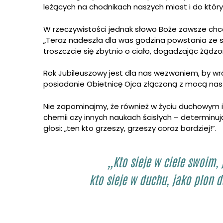
leżących na chodnikach naszych miast i do któr
W rzeczywistości jednak słowo Boże zawsze chce 
„Teraz nadeszła dla was godzina powstania ze sn
troszczcie się zbytnio o ciało, dogadzając żądzom
Rok Jubileuszowy jest dla nas wezwaniem, by wró
posiadanie Obietnicę Ojca złączoną z mocą n
Nie zapominajmy, że również w życiu duchowym is
chemii czy innych naukach ścisłych – determinu
głosi: „ten kto grzeszy, grzeszy coraz bardziej!”.
„Kto sieje w ciele swoim, 
kto sieje w duchu, jako plon d