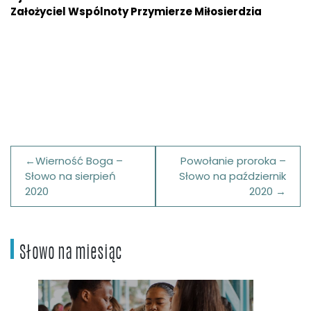
Założyciel Wspólnoty Przymierze Miłosierdzia
Nawigacja
Wierność Boga –
Powołanie proroka –
wpisu
Słowo na sierpień
Słowo na październik
2020
2020
Słowo na miesiąc