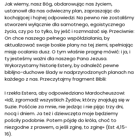
Jak wiemy, nasz Bóg, obdarowując nas życiem,
ustanowił dla nas odwieczny plan, zapraszając do
kochającej i hojnej odpowiedzi. Na pewno nie zostaliśmy
stworzeni wyłącznie dla samotnego, egoistycznego
życia, czy po to tylko, by jeść i rozmnażać się. Przeciwnie:
On chce naszego pełnego współdziałania, by
aktualizować swoje boskie plany na tej ziemi, spełniając
misję ocalania dusz. O tym właśnie pragnę mówić: i ja, i
ty jesteśmy ważni dla naszego Pana Jezusa.
Wykorzystamy historię Estery, by odnaleźć pewne
biblijno-duchowe ślady w nadprzyrodzonych planach na
każdego z nas. Przeczytajmy fragment Biblii:
I rzekła Estera, aby odpowiedziano Mardocheuszowi:
«Idź, zgromadź wszystkich Żydów, którzy znajdują się w
Suzie. Pośćcie za mnie, nie jedząc i nie pijąc trzy dni,
nocą i dniem. Ja też i dziewczęta moje będziemy
pościły podobnie. Potem pójdę do króla, choć to
niezgodne z prawem, a jeśli zginę, to zginę» (Est 4,15-
16).