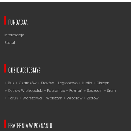
FUNDACJA
Informacje
Statut
GDZIE JESTEŚMY?
Buk
Czarnków
Kraków
Legionowo
Lublin
Olsztyn
Ostrów Wielkopolski
Pabianice
Poznań
Szczecin
Śrem
Toruń
Warszawa
Wolsztyn
Wrocław
Złotów
FRATERNIA W POZNANIU