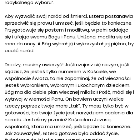
radykalnego wyboru”.
Aby wyzwolić swój naród od śmierci, Estera postanawia
sprzeciwić się prawu i umrzeć, jeśli będzie to konieczne.
Przygotowuje się postem i modlitwą, w pełni oddając
się i ufając swemu Bogu i Panu. Uniżona, modliła się od
rana do nocy. A Bóg wybrał ją i wykorzystał jej piękno, by
ocalić naród.
Drodzy, musimy uwierzyć! Jeśli czujesz się niczym, jeśli
sądzisz, że jesteś tylko numerem w Kościele, we
wspólnocie świata, to nie zapominaj, że od wieczności
jesteś wybrankiem, wybranym i ukochanym dzieckiem.
Bóg ma dla ciebie plan wiecznej miłości! Pość, módl się i
wytrwaj w wierności Panu, On bowiem uczyni wielkie
rzeczy poprzez twoje małe „tak”. Ty masz tylko być w
gotowości, bo twoje życie jest narzędziem ocalenia dla
narodu. Jesteśmy przecież Kościołem Jezusa,
wspólnotą, która ma umrzeć, jeśli będzie to konieczne.
Jak zauważyłeś, Estera gotowa była oddać życie,