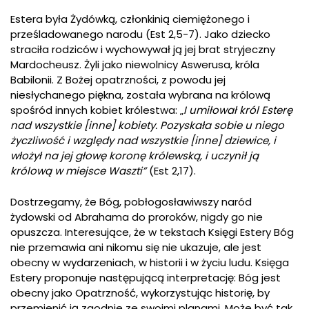
Estera była Żydówką, członkinią ciemiężonego i
prześladowanego narodu (Est 2,5-7). Jako dziecko
straciła rodziców i wychowywał ją jej brat stryjeczny
Mardocheusz. Żyli jako niewolnicy Aswerusa, króla
Babilonii. Z Bożej opatrzności, z powodu jej
niesłychanego piękna, została wybrana na królową
spośród innych kobiet królestwa: „
I umiłował król Esterę
nad wszystkie [inne] kobiety. Pozyskała sobie u niego
życzliwość i względy nad wszystkie [inne] dziewice, i
włożył na jej głowę koronę królewską, i uczynił ją
królową w miejsce Waszti”
(Est 2,17).
Dostrzegamy, że Bóg, pobłogosławiwszy naród
żydowski od Abrahama do proroków, nigdy go nie
opuszcza. Interesujące, że w tekstach Księgi Estery Bóg
nie przemawia ani nikomu się nie ukazuje, ale jest
obecny w wydarzeniach, w historii i w życiu ludu. Księga
Estery proponuje następującą interpretację: Bóg jest
obecny jako Opatrzność, wykorzystując historię, by
przemienić ją zgodnie ze swoimi planami. Może być tak,