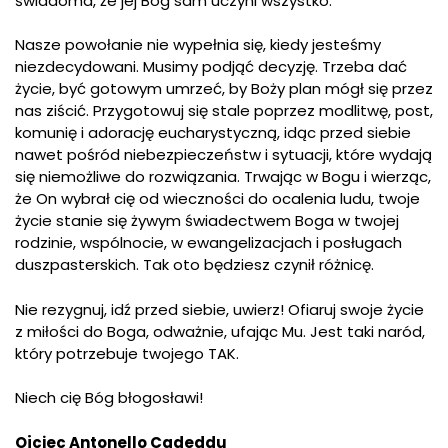
świadoma, że jej Bóg sam uczyni wszystko.
Nasze powołanie nie wypełnia się, kiedy jesteśmy
niezdecydowani. Musimy podjąć decyzję. Trzeba dać
życie, być gotowym umrzeć, by Boży plan mógł się przez
nas ziścić. Przygotowuj się stale poprzez modlitwę, post,
komunię i adorację eucharystyczną, idąc przed siebie
nawet pośród niebezpieczeństw i sytuacji, które wydają
się niemożliwe do rozwiązania. Trwając w Bogu i wierząc,
że On wybrał cię od wieczności do ocalenia ludu, twoje
życie stanie się żywym świadectwem Boga w twojej
rodzinie, wspólnocie, w ewangelizacjach i posługach
duszpasterskich. Tak oto będziesz czynił różnicę.
Nie rezygnuj, idź przed siebie, uwierz! Ofiaruj swoje życie
z miłości do Boga, odważnie, ufając Mu. Jest taki naród,
który potrzebuje twojego TAK.
Niech cię Bóg błogosławi!
Ojciec Antonello Cadeddu