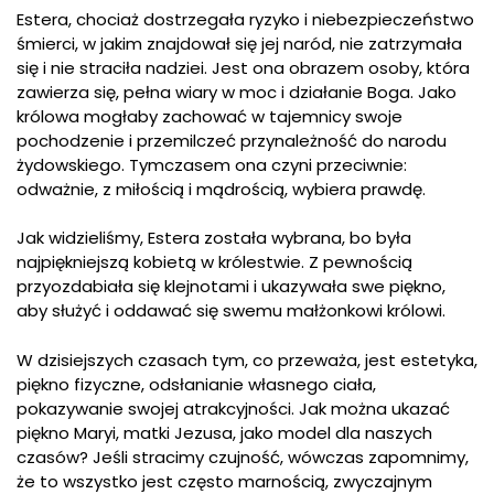
Estera, chociaż dostrzegała ryzyko i niebezpieczeństwo
śmierci, w jakim znajdował się jej naród, nie zatrzymała
się i nie straciła nadziei. Jest ona obrazem osoby, która
zawierza się, pełna wiary w moc i działanie Boga. Jako
królowa mogłaby zachować w tajemnicy swoje
pochodzenie i przemilczeć przynależność do narodu
żydowskiego. Tymczasem ona czyni przeciwnie:
odważnie, z miłością i mądrością, wybiera prawdę.
Jak widzieliśmy, Estera została wybrana, bo była
najpiękniejszą kobietą w królestwie. Z pewnością
przyozdabiała się klejnotami i ukazywała swe piękno,
aby służyć i oddawać się swemu małżonkowi królowi.
W dzisiejszych czasach tym, co przeważa, jest estetyka,
piękno fizyczne, odsłanianie własnego ciała,
pokazywanie swojej atrakcyjności. Jak można ukazać
piękno Maryi, matki Jezusa, jako model dla naszych
czasów? Jeśli stracimy czujność, wówczas zapomnimy,
że to wszystko jest często marnością, zwyczajnym