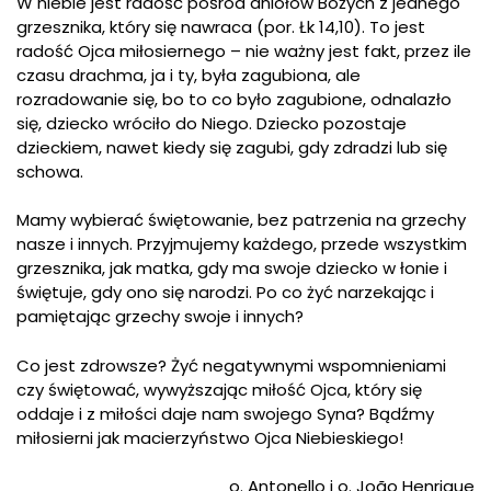
W niebie jest radość pośród aniołów Bożych z jednego
grzesznika, który się nawraca (por. Łk 14,10). To jest
radość Ojca miłosiernego – nie ważny jest fakt, przez ile
czasu drachma, ja i ty, była zagubiona, ale
rozradowanie się, bo to co było zagubione, odnalazło
się, dziecko wróciło do Niego. Dziecko pozostaje
dzieckiem, nawet kiedy się zagubi, gdy zdradzi lub się
schowa.
Mamy wybierać świętowanie, bez patrzenia na grzechy
nasze i innych. Przyjmujemy każdego, przede wszystkim
grzesznika, jak matka, gdy ma swoje dziecko w łonie i
świętuje, gdy ono się narodzi. Po co żyć narzekając i
pamiętając grzechy swoje i innych?
Co jest zdrowsze? Żyć negatywnymi wspomnieniami
czy świętować, wywyższając miłość Ojca, który się
oddaje i z miłości daje nam swojego Syna? Bądźmy
miłosierni jak macierzyństwo Ojca Niebieskiego!
o. Antonello i o. João Henrique