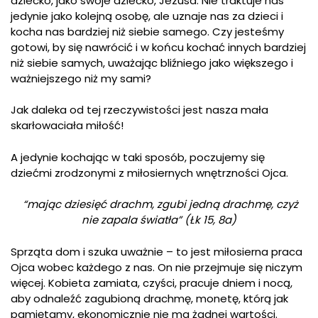
dziecko, jako swoje dziecko, Jezusa. Nie traktuje nas
jedynie jako kolejną osobę, ale uznaje nas za dzieci i
kocha nas bardziej niż siebie samego. Czy jesteśmy
gotowi, by się nawrócić i w końcu kochać innych bardziej
niż siebie samych, uważając bliźniego jako większego i
ważniejszego niż my sami?
Jak daleka od tej rzeczywistości jest nasza mała
skarłowaciała miłość!
A jedynie kochając w taki sposób, poczujemy się
dziećmi zrodzonymi z miłosiernych wnętrzności Ojca.
“mając dziesięć drachm, zgubi jedną drachmę, czyż
nie zapala światła” (Łk 15, 8a)
Sprząta dom i szuka uważnie – to jest miłosierna praca
Ojca wobec każdego z nas. On nie przejmuje się niczym
więcej. Kobieta zamiata, czyści, pracuje dniem i nocą,
aby odnaleźć zagubioną drachmę, monetę, którą jak
pamiętamy, ekonomicznie nie ma żadnej wartości.