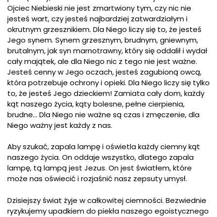
Ojciec Niebieski nie jest zmartwiony tym, czy nic nie
jesteś wart, czy jesteś najbardziej zatwardziałym i
okrutnym grzesznikiem. Dla Niego liczy się to, że jesteś
Jego synem. Synem grzesznym, brudnym, gniewnym,
brutalnym, jak syn marnotrawny, który się oddalił i wydał
cały majątek, ale dla Niego nic z tego nie jest ważne.
Jesteś cenny w Jego oczach, jesteś zagubioną owcą,
która potrzebuje ochrony i opieki. Dla Niego liczy się tylko
to, że jesteś Jego dzieckiem! Zamiata cały dom, każdy
kąt naszego życia, kąty bolesne, pełne cierpienia,
brudne… Dla Niego nie ważne są czas i zmęczenie, dla
Niego ważny jest każdy z nas.
Aby szukać, zapala lampę i oświetla każdy ciemny kąt
naszego życia. On oddaje wszystko, dlatego zapala
lampę, tą lampą jest Jezus. On jest światłem, które
może nas oświecić i rozjaśnić nasz zepsuty umysł.
Dzisiejszy świat żyje w całkowitej ciemności. Bezwiednie
ryzykujemy upadkiem do piekła naszego egoistycznego