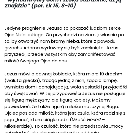
znajdzie” (por. Łk 15, 8-10)
Jedyne pragnienie Jezusa to pokazać ludziom serce
Ojca Niebieskiego. On przychodzi na ziemię właśnie po
to, by otworzyć nam bramy nieba, które z powodu
grzechu Adama wydawały się być zamknięte. Jezus
przyszedł, przede wszystkim aby zamanifestować
miłość Swojego Ojca do nas.
Jezus mówi o pewnej kobiecie, która miała 10 drachm
(waluta grecka), tracąc jedną z nich, zapala lampę,
wymiata dom i odnajdując ją, woła sąsiadki i przyjaciółki,
aby świętować. W tej przypowieści Jezus nie posługuje
się figurą mężczyzny, ale figurą kobiety. Możemy
powiedzieć, że także figurą miłości matczynej Boga.
Ojciec posiada miłość, która jest czuła, która rodzi się z
jego „łona”, które ciągle rodzi (Miłość
Hesed –
Miłosierdzie). To czułość, która nie przedstawia „mocy
ani władzy”, ale objawia całkowite oddanie,