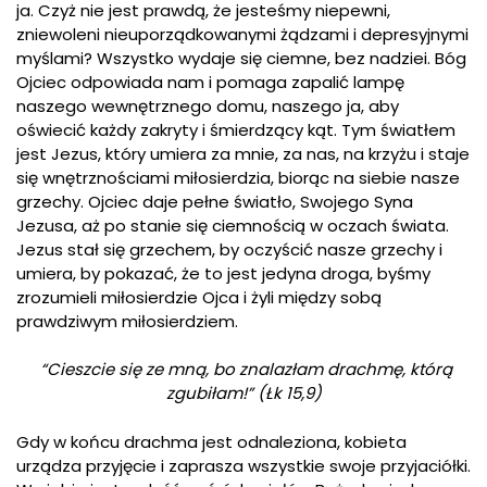
ja. Czyż nie jest prawdą, że jesteśmy niepewni,
zniewoleni nieuporządkowanymi żądzami i depresyjnymi
myślami? Wszystko wydaje się ciemne, bez nadziei. Bóg
Ojciec odpowiada nam i pomaga zapalić lampę
naszego wewnętrznego domu, naszego ja, aby
oświecić każdy zakryty i śmierdzący kąt. Tym światłem
jest Jezus, który umiera za mnie, za nas, na krzyżu i staje
się wnętrznościami miłosierdzia, biorąc na siebie nasze
grzechy. Ojciec daje pełne światło, Swojego Syna
Jezusa, aż po stanie się ciemnością w oczach świata.
Jezus stał się grzechem, by oczyścić nasze grzechy i
umiera, by pokazać, że to jest jedyna droga, byśmy
zrozumieli miłosierdzie Ojca i żyli między sobą
prawdziwym miłosierdziem.
“Cieszcie się ze mną, bo znalazłam drachmę, którą
zgubiłam!” (Łk 15,9)
Gdy w końcu drachma jest odnaleziona, kobieta
urządza przyjęcie i zaprasza wszystkie swoje przyjaciółki.