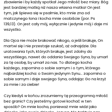
zbawienie i by każdy spotkał Jego miłość bez miary. Bóg
jest bardziej matką niż nasza własna matka! On jest
tym, jak śpiewa się w psalmie, kto mnie zna od
matczynego łona i kocha mnie osobiście (por. Ps
139,13). On jest cały mój, wyłącznie i jedynie mój i daje mi
wszystko.
Dla Ojca nie może brakować nikogo, a jeśli brakuje, On
martwi się i nie przestaje szukać, aż odnajdzie. Dla
uratowania tych, których brakuje, jest zdolny do
wszystkiego, nawet do oddania Swojego Syna, by umarł
za tę osobę, by umarł za nas. To dlatego kocha
każdego, zapomina o sobie samym i o tym, którego
najbardziej kocha: o Swoim jedynym Synu… zapomina o
sobie samym i daje swojego Syna, oddając Go na krzyż
za mnie i za ciebie!
Czy kiedyś w końcu zrozumiemy tę przeogromną miłość
bez granic? Czy jesteśmy gotowi kochać w ten
sposób? On mnie kocha, ponieważ mnie widzi jako