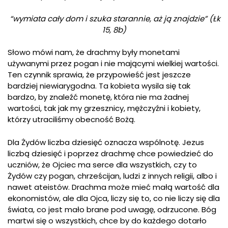
“wymiata cały dom i szuka starannie, aż ją znajdzie” (Łk
15, 8b)
Słowo mówi nam, że drachmy były monetami
używanymi przez pogan i nie mającymi wielkiej wartości.
Ten czynnik sprawia, że przypowieść jest jeszcze
bardziej niewiarygodna. Ta kobieta wysila się tak
bardzo, by znaleźć monetę, która nie ma żadnej
wartości, tak jak my grzesznicy, mężczyźni i kobiety,
którzy utraciliśmy obecność Bożą.
Dla Żydów liczba dziesięć oznacza wspólnotę. Jezus
liczbą dziesięć i poprzez drachmę chce powiedzieć do
uczniów, że Ojciec ma serce dla wszystkich, czy to
Żydów czy pogan, chrześcijan, ludzi z innych religii, albo i
nawet ateistów. Drachma może mieć małą wartość dla
ekonomistów, ale dla Ojca, liczy się to, co nie liczy się dla
świata, co jest mało brane pod uwagę, odrzucone. Bóg
martwi się o wszystkich, chce by do każdego dotarło