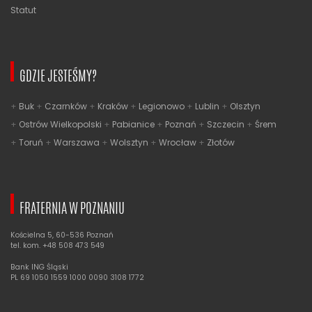
Statut
GDZIE JESTEŚMY?
Buk
Czarnków
Kraków
Legionowo
Lublin
Olsztyn
Ostrów Wielkopolski
Pabianice
Poznań
Szczecin
Śrem
Toruń
Warszawa
Wolsztyn
Wrocław
Złotów
FRATERNIA W POZNANIU
Kościelna 5, 60-536 Poznań
tel. kom. +48 508 473 549
Bank ING Śląski
PL 69 1050 1559 1000 0090 3108 1772