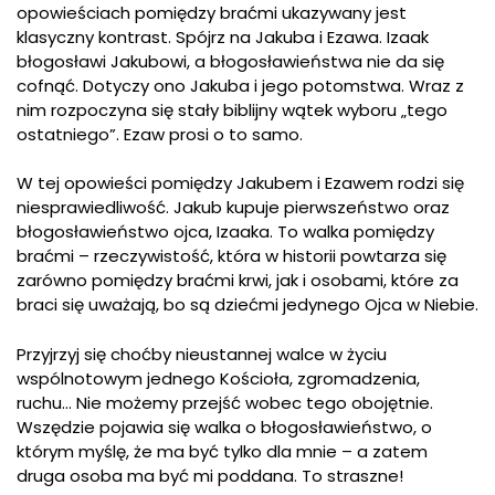
opowieściach pomiędzy braćmi ukazywany jest
klasyczny kontrast. Spójrz na Jakuba i Ezawa. Izaak
błogosławi Jakubowi, a błogosławieństwa nie da się
cofnąć. Dotyczy ono Jakuba i jego potomstwa. Wraz z
nim rozpoczyna się stały biblijny wątek wyboru „tego
ostatniego”. Ezaw prosi o to samo.
W tej opowieści pomiędzy Jakubem i Ezawem rodzi się
niesprawiedliwość. Jakub kupuje pierwszeństwo oraz
błogosławieństwo ojca, Izaaka. To walka pomiędzy
braćmi – rzeczywistość, która w historii powtarza się
zarówno pomiędzy braćmi krwi, jak i osobami, które za
braci się uważają, bo są dziećmi jedynego Ojca w Niebie.
Przyjrzyj się choćby nieustannej walce w życiu
wspólnotowym jednego Kościoła, zgromadzenia,
ruchu… Nie możemy przejść wobec tego obojętnie.
Wszędzie pojawia się walka o błogosławieństwo, o
którym myślę, że ma być tylko dla mnie – a zatem
druga osoba ma być mi poddana. To straszne!