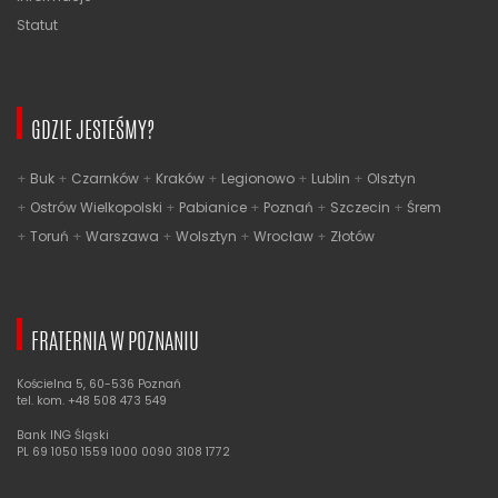
Statut
GDZIE JESTEŚMY?
Buk
Czarnków
Kraków
Legionowo
Lublin
Olsztyn
Ostrów Wielkopolski
Pabianice
Poznań
Szczecin
Śrem
Toruń
Warszawa
Wolsztyn
Wrocław
Złotów
FRATERNIA W POZNANIU
Kościelna 5, 60-536 Poznań
tel. kom. +48 508 473 549
Bank ING Śląski
PL 69 1050 1559 1000 0090 3108 1772