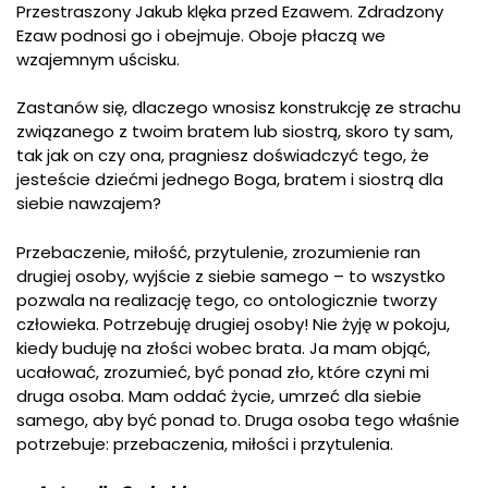
Przestraszony Jakub klęka przed Ezawem. Zdradzony
Ezaw podnosi go i obejmuje. Oboje płaczą we
wzajemnym uścisku.
Zastanów się, dlaczego wnosisz konstrukcję ze strachu
związanego z twoim bratem lub siostrą, skoro ty sam,
tak jak on czy ona, pragniesz doświadczyć tego, że
jesteście dziećmi jednego Boga, bratem i siostrą dla
siebie nawzajem?
Przebaczenie, miłość, przytulenie, zrozumienie ran
drugiej osoby, wyjście z siebie samego – to wszystko
pozwala na realizację tego, co ontologicznie tworzy
człowieka. Potrzebuję drugiej osoby! Nie żyję w pokoju,
kiedy buduję na złości wobec brata. Ja mam objąć,
ucałować, zrozumieć, być ponad zło, które czyni mi
druga osoba. Mam oddać życie, umrzeć dla siebie
samego, aby być ponad to. Druga osoba tego właśnie
potrzebuje: przebaczenia, miłości i przytulenia.