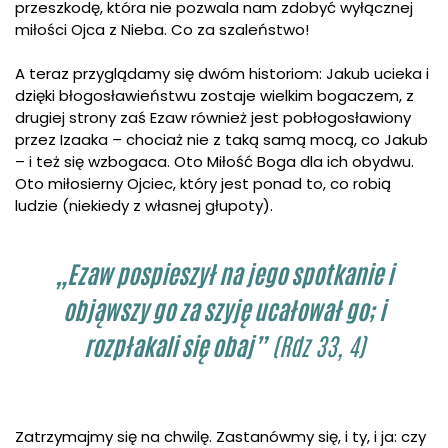
przeszkodę, która nie pozwala nam zdobyć wyłącznej
miłości Ojca z Nieba. Co za szaleństwo!
A teraz przyglądamy się dwóm historiom: Jakub ucieka i
dzięki błogosławieństwu zostaje wielkim bogaczem, z
drugiej strony zaś Ezaw również jest pobłogosławiony
przez Izaaka – chociaż nie z taką samą mocą, co Jakub
– i też się wzbogaca. Oto Miłość Boga dla ich obydwu.
Oto miłosierny Ojciec, który jest ponad to, co robią
ludzie (niekiedy z własnej głupoty).
„Ezaw pospieszył na jego spotkanie i
objąwszy go za szyję ucałował go; i
rozpłakali się obaj”
(Rdz 33, 4)
Zatrzymajmy się na chwilę. Zastanówmy się, i ty, i ja: czy