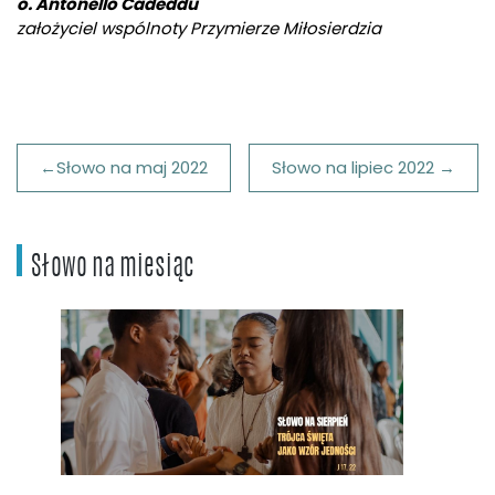
o. Antonello Cadeddu
założyciel wspólnoty Przymierze Miłosierdzia
Nawigacja
Słowo na maj 2022
Słowo na lipiec 2022
wpisu
Słowo na miesiąc