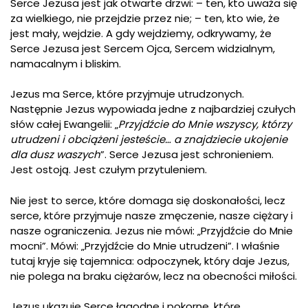
Serce Jezusa jest jak otwarte drzwi: – ten, kto uważa się
za wielkiego, nie przejdzie przez nie; – ten, kto wie, że
jest mały, wejdzie. A gdy wejdziemy, odkrywamy, że
Serce Jezusa jest Sercem Ojca, Sercem widzialnym,
namacalnym i bliskim.
Jezus ma Serce, które przyjmuje utrudzonych.
Następnie Jezus wypowiada jedne z najbardziej czułych
słów całej Ewangelii: „
Przyjdźcie do Mnie wszyscy, którzy
utrudzeni i obciążeni jesteście… a znajdziecie ukojenie
dla dusz waszych
”. Serce Jezusa jest schronieniem.
Jest ostoją. Jest czułym przytuleniem.
Nie jest to serce, które domaga się doskonałości, lecz
serce, które przyjmuje nasze zmęczenie, nasze ciężary i
nasze ograniczenia. Jezus nie mówi: „Przyjdźcie do Mnie
mocni”. Mówi: „Przyjdźcie do Mnie utrudzeni”. I właśnie
tutaj kryje się tajemnica: odpoczynek, który daje Jezus,
nie polega na braku ciężarów, lecz na obecności miłości.
Jezus ukazuje Serce łagodne i pokorne, które