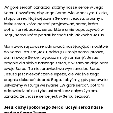
„W górę serca!” oznacza: Złóżmy nasze serce w Jego
Sercu. Pozwólmy, aby Jego Serce żyło w naszym. Dzisiaj,
stojąc przed Najświętszym Sercem Jezusa, prośmy o
łaskę serca, które potrafi przyjmować, serca, które
potrafi przebaczać, serca, które umie odpoczywać w
Bogu, serca, które potrafi kochać tak, jak kocha Jezus.
Mam zwyczaj zawsze odmawiać następującą modlitwę
do Serca Jezusa: „Jezu, oddaję Ci moje serce, proszę,
daj mi swoje Serce i wybacz mi tę zamianę”. Jezus
pragnie dla siebie naszego serca, a w zamian daje nam
swoje Serce. To niesprawiedliwa wymiana, bo Serce
Jezusa jest nieskończenie lepsze, ale właśnie tego
pragnie dokonać dobroć Boga. I obyśmy, gdy ponownie
usłyszymy w liturgii wezwanie: „W górę serca”, potrafili
odpowiedzieć nie tylko ustami, lecz całym życiem,
uznając, że „nasze serce jest w Sercu Jezusa”.
Jezu, cichy i pokornego Serca, uczyń serca nasze
według Serca Twego.