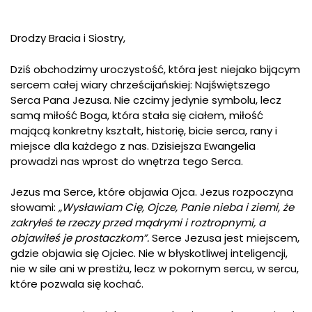
Drodzy Bracia i Siostry,
Dziś obchodzimy uroczystość, która jest niejako bijącym
sercem całej wiary chrześcijańskiej: Najświętszego
Serca Pana Jezusa. Nie czcimy jedynie symbolu, lecz
samą miłość Boga, która stała się ciałem, miłość
mającą konkretny kształt, historię, bicie serca, rany i
miejsce dla każdego z nas. Dzisiejsza Ewangelia
prowadzi nas wprost do wnętrza tego Serca.
Jezus ma Serce, które objawia Ojca. Jezus rozpoczyna
słowami:
„Wysławiam Cię, Ojcze, Panie nieba i ziemi, że
zakryłeś te rzeczy przed mądrymi i roztropnymi, a
objawiłeś je prostaczkom”.
Serce Jezusa jest miejscem,
gdzie objawia się Ojciec. Nie w błyskotliwej inteligencji,
nie w sile ani w prestiżu, lecz w pokornym sercu, w sercu,
które pozwala się kochać.