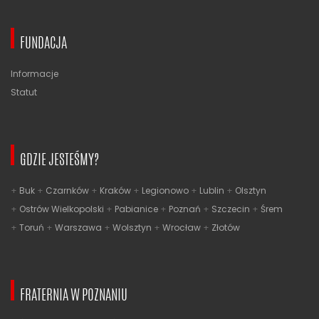
FUNDACJA
Informacje
Statut
GDZIE JESTEŚMY?
Buk
Czarnków
Kraków
Legionowo
Lublin
Olsztyn
Ostrów Wielkopolski
Pabianice
Poznań
Szczecin
Śrem
Toruń
Warszawa
Wolsztyn
Wrocław
Złotów
FRATERNIA W POZNANIU