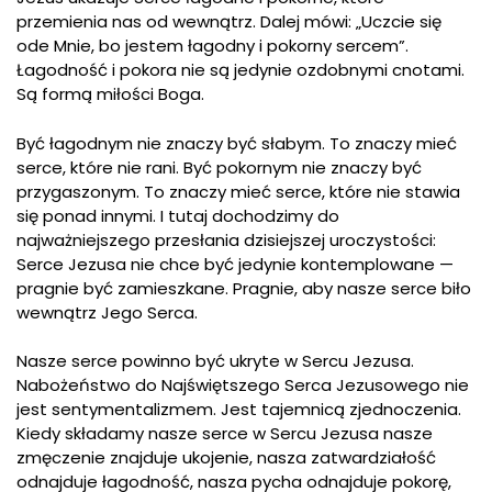
przemienia nas od wewnątrz. Dalej mówi: „Uczcie się
ode Mnie, bo jestem łagodny i pokorny sercem”.
Łagodność i pokora nie są jedynie ozdobnymi cnotami.
Są formą miłości Boga.
Być łagodnym nie znaczy być słabym. To znaczy mieć
serce, które nie rani. Być pokornym nie znaczy być
przygaszonym. To znaczy mieć serce, które nie stawia
się ponad innymi. I tutaj dochodzimy do
najważniejszego przesłania dzisiejszej uroczystości:
Serce Jezusa nie chce być jedynie kontemplowane —
pragnie być zamieszkane. Pragnie, aby nasze serce biło
wewnątrz Jego Serca.
Nasze serce powinno być ukryte w Sercu Jezusa.
Nabożeństwo do Najświętszego Serca Jezusowego nie
jest sentymentalizmem. Jest tajemnicą zjednoczenia.
Kiedy składamy nasze serce w Sercu Jezusa nasze
zmęczenie znajduje ukojenie, nasza zatwardziałość
odnajduje łagodność, nasza pycha odnajduje pokorę,