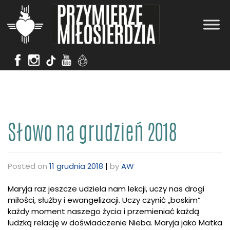
Skip
to
content
Słowo na grudzień 2018
Posted on
11 grudnia 2018
|
by
AW
Maryja raz jeszcze udziela nam lekcji, uczy nas drogi
miłości, służby i ewangelizacji. Uczy czynić „boskim”
każdy moment naszego życia i przemieniać każdą
ludzką relację w doświadczenie Nieba. Maryja jako Matka