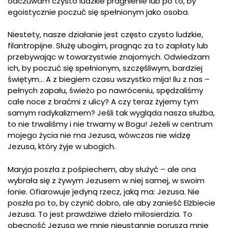
odczuwam czysto ludzkie pragnienie lub po to, by
egoistycznie poczuć się spełnionym jako osoba.
Niestety, nasze działanie jest często czysto ludzkie,
filantropijne. Służę ubogim, pragnąc za to zapłaty lub
przebywając w towarzystwie znajomych. Odwiedzam
ich, by poczuć się spełnionym, szczęśliwym, bardziej
świętym… A z biegiem czasu wszystko mija! Ilu z nas –
pełnych zapału, świeżo po nawróceniu, spędzaliśmy
całe noce z braćmi z ulicy? A czy teraz żyjemy tym
samym radykalizmem? Jeśli tak wygląda nasza służba,
to nie trwaliśmy i nie trwamy w Bogu! Jeżeli w centrum
mojego życia nie ma Jezusa, wówczas nie widzę
Jezusa, który żyje w ubogich.
Maryja poszła z pośpiechem, aby służyć – ale ona
wybrała się z żywym Jezusem w niej samej, w swoim
łonie. Ofiarowuje jedyną rzecz, jaką ma: Jezusa. Nie
poszła po to, by czynić dobro, ale aby zanieść Elżbiecie
Jezusa. To jest prawdziwe dzieło miłosierdzia. To
obecność Jezusa we mnie nieustannie porusza mnie