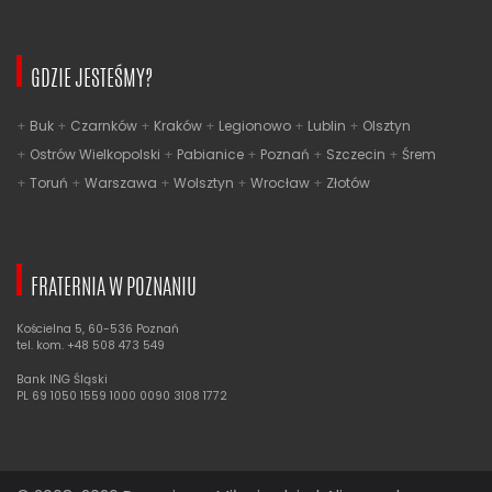
GDZIE JESTEŚMY?
Buk
Czarnków
Kraków
Legionowo
Lublin
Olsztyn
Ostrów Wielkopolski
Pabianice
Poznań
Szczecin
Śrem
Toruń
Warszawa
Wolsztyn
Wrocław
Złotów
FRATERNIA W POZNANIU
Kościelna 5, 60-536 Poznań
tel. kom. +48 508 473 549
Bank ING Śląski
PL 69 1050 1559 1000 0090 3108 1772