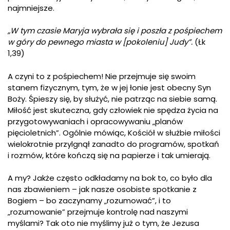
najmniejsze.
„W tym czasie Maryja wybrała się i poszła z pośpiechem
w góry do pewnego miasta w [pokoleniu] Judy”.
(Łk
1,39)
A czyni to z pośpiechem! Nie przejmuje się swoim
stanem fizycznym, tym, że w jej łonie jest obecny Syn
Boży. Śpieszy się, by służyć, nie patrząc na siebie samą.
Miłość jest skuteczna, gdy człowiek nie spędza życia na
przygotowywaniach i opracowywaniu „planów
pięcioletnich”. Ogólnie mówiąc, Kościół w służbie miłości
wielokrotnie przylgnął zanadto do programów, spotkań
i rozmów, które kończą się na papierze i tak umierają.
A my? Jakże często odkładamy na bok to, co było dla
nas zbawieniem – jak nasze osobiste spotkanie z
Bogiem – bo zaczynamy „rozumować”, i to
„rozumowanie” przejmuje kontrolę nad naszymi
myślami? Tak oto nie myślimy już o tym, że Jezusa