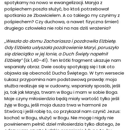
spotykamy na nowo w ewangelizacji. Maryja z
pośpiechem poszła służyć, bo ktoś potrzebował
spotkania ze Zbawicielem. A co takiego my czynimy z
pośpiechem? Czy duchowa, a nawet fizyczna śmierć
drugiego człowieka nie robi na nas dziś wrażenia?
„Weszła do domu Zachariasza i pozdrowiła Elżbietę.
Gdy Elżbieta usłyszała pozdrowienie Maryi, poruszyło
się dzieciątko w jej łonie, a Duch Święty napełnił
Elżbietę”
(Łk 1,40–41). Ten krótki fragment ukazuje nam
wspaniały obraz. Dwie osoby spotykają się i tak oto
objawia się obecność Ducha Świętego. W tym wersecie
Łukasz przypomina nam podstawową prawdę: moja
służba realizuje się w cudowny, wspaniały sposób, jeśli
ja, tak jak Maryja, trwam w Bogu i mam w sobie Boga.
Moje czyny miłosierdzia będą miały wartość tylko jeśli
żyję w Bogu, jeśli moja dusza trwa w harmonii ze
Stwórcą i jeśli robię to, co przykazał nam czynić Jezus:
kochać w Bogu, służyć w Bogu. Nie mogę i nigdy nie
powinienem pełnić dzieł miłosierdzia tylko dlatego, że