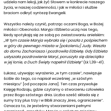
udziela nam lekcji, jak żyć Słowem w konkrecie naszego
życia, w naszej codzienności, i jak w miłości i służbie
braciom odkryć syntezę Ewangelii.
Wszystko należy czynić, patrząc oczami Boga, w Bożej
miłości i Obecności. Maryja i Elżbieta uczą nas tego,
kiedy spotykają się ze sobą po zwiastowaniu anielskim:
„W tym czasie Maryja wybrała się i poszła z pośpiechem
w góry do pewnego miasta w [pokoleniu] Judy. Weszła
do domu Zachariasza i pozdrowiła Elżbietę. Gdy Elżbieta
usłyszała pozdrowienie Maryi, poruszyło się dzieciątko
w jej łonie, a Duch Święty napełnił Elżbietę”
(Łk 1,39–41).
Łukasz, używając wyrażenia „w tym czasie”, nawiązuje
ściśle do tego, co napisał wcześniej: „w szóstym
miesiącu” [od poczęcia Jana]. Ten czas przywołuje
Księgę Rodzaju, gdzie czytamy o stworzeniu człowieka
przez Boga szóstego dnia. Liczba sześć składa się z
sumy trzy plus trzy i w Biblii znaczy „kres, ograniczenie”.
Oznacza to, że jesteśmy stworzeniami pełnymi