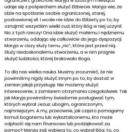
ograniczeń, grzechów. Maryja w szóstym miesiącu
udaje się z pośpiechem służyć Elżbiecie. Maryja wie, że
idzie na spotkanie osobie ograniczonej, starej,
pozbawionej sił. I wcale nie idzie do Elżbiety po to, by
oznajmić wszystkim wielki cud, który Bóg w niej uczynił.
Nic z tych rzeczy! Ona idzie służyć małemu i nędznemu
stworzeniu, oddając się całkowicie do jego dyspozycji.
Maryja w ciszy służy temu „nic”, które jest przed nią.
Służy niedoskonałemu stworzeniu, a w nim pragnie
służyć ludzkości, której brakowało Boga.
To dla nas wielka nauka. Musimy zrozumieć, że nie
powinniśmy nigdy służyć innym po to, by dostać w
zamian jakąś przysługę. Nie możemy służyć
interesownie, z zamiarem otrzymania czegokolwiek. Tak
jak Maryja powinniśmy świadomie posługiwać tym,
których wybrał Jezus: ubogim, ograniczonym,
najmniejszym. A my, przeciwnie, jak często pomagamy
komuś bogatemu lub wykształconemu, kto może
odpłacić się nam finansowo lub podziękować za
pomoc? Maryja zaś wybiera to, co wybrał Bóg: to, co