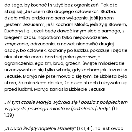
do tego, by kochać i służyć bez ograniczeń. Tak oto
staję się „Jezusem dla drugiego człowieka”. Służba,
dzieło miłosierdzia ma sens wyłącznie, jeśli ja sam
„jestem Jezusem”, jeśli kocham Miłość, jeśli żyję Słowem,
Eucharystią. Jeżeli będę dawać innym siebie samego, z
biegiem czasu napotkam tylko niepowodzenie,
zmęczenie, odrzucenie, a nawet nienawiść drugiej
osoby, bo człowiek, kochany po ludzku, pokazuje i będzie
nieustannie coraz bardziej pokazywał swoje
ograniczenia, egoizm, brud, grzech. Święte miłosierdzie
urzeczywistnia się tylko wtedy, gdy kocham jak Jezus i w
Jezusie. Maryja nie przejmowała się tym, że Elżbieta była
stara, że mieszkała daleko, że czuła strach i ukrywała się
przed ludźmi. Maryja zaniosła Elżbiecie Jezusa!
„W tym czasie Maryja wybrała się i poszła z pośpiechem
w góry do pewnego miasta w [pokoleniu] Judy”.
(Łk
1,39)
„A Duch Święty napełnił Elżbietę”
(Łk 1,41). To jest owoc