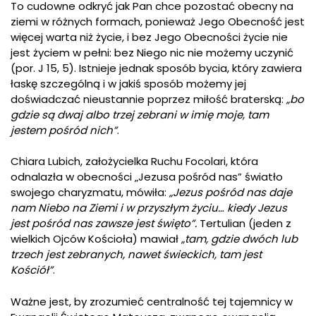
To cudowne odkryć jak Pan chce pozostać obecny na
ziemi w różnych formach, ponieważ Jego Obecność jest
więcej warta niż życie, i bez Jego Obecności życie nie
jest życiem w pełni: bez Niego nic nie możemy uczynić
(por. J 15, 5). Istnieje jednak sposób bycia, który zawiera
łaskę szczególną i w jakiś sposób możemy jej
doświadczać nieustannie poprzez miłość braterską:
„bo
gdzie są dwaj albo trzej zebrani w imię moje, tam
jestem pośród nich”
.
Chiara Lubich, założycielka Ruchu Focolari, która
odnalazła w obecności „Jezusa pośród nas” światło
swojego charyzmatu, mówiła:
„Jezus pośród nas daje
nam Niebo na Ziemi i w przyszłym życiu… kiedy Jezus
jest pośród nas zawsze jest święto”.
Tertulian (jeden z
wielkich Ojców Kościoła) mawiał
„tam, gdzie dwóch lub
trzech jest zebranych, nawet świeckich, tam jest
Kościół”
.
Ważne jest, by zrozumieć centralność tej tajemnicy w