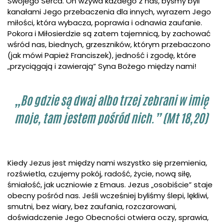
Swojego Serca. On wzywa każdego z nas, byśmy byli
kanałami Jego przebaczenia dla innych, wyrazem Jego
miłości, która wybacza, poprawia i odnawia zaufanie.
Pokora i Miłosierdzie są zatem tajemnicą, by zachować
wśród nas, biednych, grzeszników, którym przebaczono
(jak mówi Papież Franciszek), jedność i zgodę, które
„przyciągają i zawierają” Syna Bożego między nami!
„Bo gdzie są dwaj albo trzej zebrani w imię
moje, tam jestem pośród nich.” (Mt 18,20)
Kiedy Jezus jest między nami wszystko się przemienia,
rozświetla, czujemy pokój, radość, życie, nową siłę,
śmiałość, jak uczniowie z Emaus. Jezus „osobiście” staje
obecny pośród nas. Jeśli wcześniej byliśmy ślepi, lękliwi,
smutni, bez wiary, bez zaufania, rozczarowani,
doświadczenie Jego Obecności otwiera oczy, sprawia,