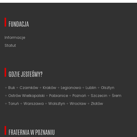
FUNDACJA
Informacje
Statut
GDZIE JESTEŚMY?
Buk
Czarnków
Kraków
Legionowo
Lublin
Olsztyn
Ostrów Wielkopolski
Pabianice
Poznań
Szczecin
Śrem
Toruń
Warszawa
Wolsztyn
Wrocław
Złotów
FRATERNIA W POZNANIU