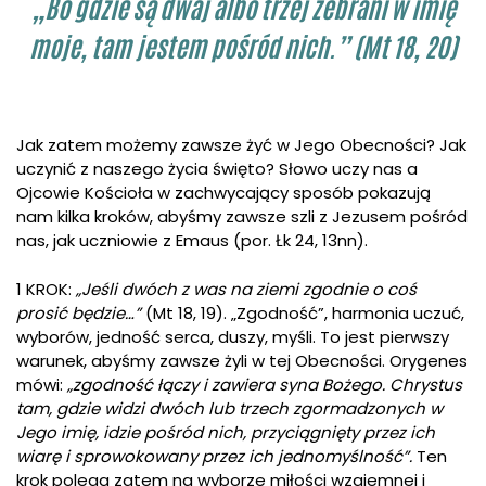
„Bo gdzie są dwaj albo trzej zebrani w imię
moje, tam jestem pośród nich.” (Mt 18, 20)
Jak zatem możemy zawsze żyć w Jego Obecności? Jak
uczynić z naszego życia święto? Słowo uczy nas a
Ojcowie Kościoła w zachwycający sposób pokazują
nam kilka kroków, abyśmy zawsze szli z Jezusem pośród
nas, jak uczniowie z Emaus (por. Łk 24, 13nn).
1 KROK:
„Jeśli dwóch z was na ziemi zgodnie o coś
prosić będzie…”
(Mt 18, 19). „Zgodność”, harmonia uczuć,
wyborów, jedność serca, duszy, myśli. To jest pierwszy
warunek, abyśmy zawsze żyli w tej Obecności. Orygenes
mówi:
„zgodność łączy i zawiera syna Bożego. Chrystus
tam, gdzie widzi dwóch lub trzech zgormadzonych w
Jego imię, idzie pośród nich, przyciągnięty przez ich
wiarę i sprowokowany przez ich jednomyślność”.
Ten
krok polega zatem na wyborze miłości wzajemnej i