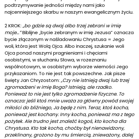
podtrzymywanie jedności między nami jako
najcenniejszego skarbu w naszym ewangelicznym życiu.
2 KROK:
„bo gdzie są dwaj albo trzej zebrani w imię
moje…”
Biblijne „bycie zebranym w imię Jezusa” oznacza
bycie złączonym w naśladowaniu Chrystusa = Jego
woli, która jest Wolą Ojca. Albo inaczej, szukanie woli
Ojca ponad naszymi pragnieniami i chęciami
osobistymi, w słuchaniu Słowa, w rozeznaniu
wspólnotowym, w osobistym wyborze wierności Jego
przykazaniom. To nie jest tak powszechne. Jak pisze
święty Jan Chryzostom:
„Czy nie istnieją dwaj lub trzej
zgromadzeni w imię Boga? Istnieją, ale rzadko.
Ponieważ to nie jest tylko zgromadzenie fizyczne. To
oznacza: jeśli ktoś mnie uważa za główny powód swojej
miłości do bliźniego, Ja będę z nim. Teraz, ktoś kocha,
ponieważ jest kochany. Inny kocha, ponieważ ma z tego
pożytek. Ale trudno jest znaleźć kogoś, kto kocha dla
Chrystusa. Kto tak kocha, choćby był nienawidzony,
przeklinany, grożono by mu śmiercią, znieważony, dalej