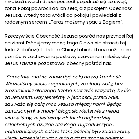
miłością swoich dzieci poszedł pojednać się ze swoją
żoną. Pokój powrócił do ich serc, a z pokojem Obecność
Jezusa. Wtedy tata wrócił do pokoju i powiedział z
radosnym sercem: „Teraz możemy spać z Bogiem”.
Rzeczywiście Obecność Jezusa pośród nas przynosi Raj
na ziemi. Próbujemy mocą tego Słowa nie stracić tej
łaski. Zakończę tekstem Chiary Lubich, który może nam
pomóc w zachowaniu postawy czuwania i miłości, aby
Jezus zawsze pozostawał obecny pośród nas.
“Samotnie, można zauważyć całą naszą kruchość.
Widzieliśmy siebie zagubionych, ze słabą wolą, bez
zrozumienia dlaczego trzeba zostawić wszystko, by iść
za Jezusem. Gdy jesteśmy w jedności, przeciwnie,
zauważa się całą moc Jezusa między nami. Będąc
zanurzonymi w mocy i błogosławieństwie z nieba
widzieliśmy, że jesteśmy zdolni do najbardziej
szlachetnych działań dla Boga, najżarliwszych i
najtrudniejszych celów, które później były zachowane,
kiedy wcześniej trudno było o dotrzymanie obietnic