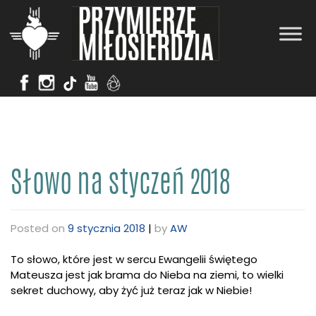
Skip
to
content
Słowo na styczeń 2018
Posted on
9 stycznia 2018
|
by
AW
To słowo, które jest w sercu Ewangelii świętego
Mateusza jest jak brama do Nieba na ziemi, to wielki
sekret duchowy, aby żyć już teraz jak w Niebie!