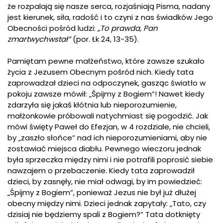
że rozpalają się nasze serca, rozjaśniają Pisma, nadany
jest kierunek, siła, radość i to czyni z nas świadków Jego
Obecności pośród ludzi:
„To prawda, Pan
zmartwychwstał”
(por. Łk 24, 13-35).
Pamiętam pewne małżeństwo, które zawsze szukało
życia z Jezusem Obecnym pośród nich. Kiedy tata
zaprowadzał dzieci na odpoczynek, gasząc światło w
pokoju zawsze mówił: „Śpijmy z Bogiem”! Nawet kiedy
zdarzyła się jakaś kłótnia lub nieporozumienie,
małżonkowie próbowali natychmiast się pogodzić. Jak
mówi święty Paweł do Efezjan, w 4 rozdziale, nie chcieli,
by „zaszło słońce” nad ich nieporozumieniami, aby nie
zostawiać miejsca diabłu. Pewnego wieczoru jednak
była sprzeczka między nimi i nie potrafili poprosić siebie
nawzajem o przebaczenie. Kiedy tata zaprowadził
dzieci, by zasnęły, nie miał odwagi, by im powiedzieć:
„Śpijmy z Bogiem”, ponieważ Jezus nie był już dłużej
obecny między nimi. Dzieci jednak zapytały: „Tato, czy
dzisiaj nie będziemy spali z Bogiem?” Tata dotknięty