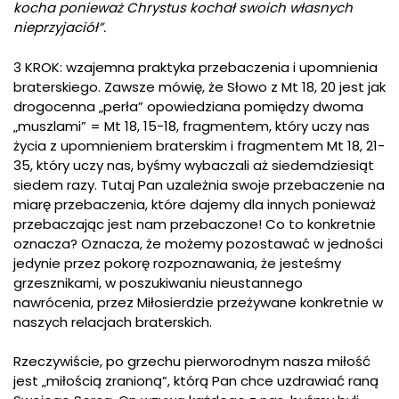
kocha ponieważ Chrystus kochał swoich własnych
nieprzyjaciół”.
3 KROK: wzajemna praktyka przebaczenia i upomnienia
braterskiego. Zawsze mówię, że Słowo z Mt 18, 20 jest jak
drogocenna „perła” opowiedziana pomiędzy dwoma
„muszlami” = Mt 18, 15-18, fragmentem, który uczy nas
życia z upomnieniem braterskim i fragmentem Mt 18, 21-
35, który uczy nas, byśmy wybaczali aż siedemdziesiąt
siedem razy. Tutaj Pan uzależnia swoje przebaczenie na
miarę przebaczenia, które dajemy dla innych ponieważ
przebaczając jest nam przebaczone! Co to konkretnie
oznacza? Oznacza, że możemy pozostawać w jedności
jedynie przez pokorę rozpoznawania, że jesteśmy
grzesznikami, w poszukiwaniu nieustannego
nawrócenia, przez Miłosierdzie przeżywane konkretnie w
naszych relacjach braterskich.
Rzeczywiście, po grzechu pierworodnym nasza miłość
jest „miłością zranioną”, którą Pan chce uzdrawiać raną