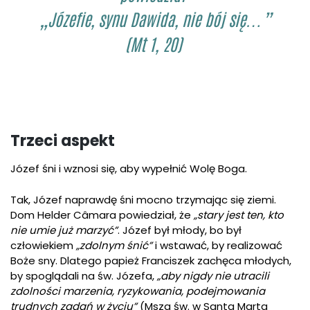
„Józefie, synu Dawida, nie bój się…”
(Mt 1, 20)
Trzeci aspekt
Józef śni i wznosi się, aby wypełnić Wolę Boga.
Tak, Józef naprawdę śni mocno trzymając się ziemi.
Dom Helder Câmara powiedział, że
„stary jest ten, kto
nie umie już marzyć”
. Józef był młody, bo był
człowiekiem
„zdolnym śnić”
i wstawać, by realizować
Boże sny. Dlatego papież Franciszek zachęca młodych,
by spoglądali na św. Józefa,
„aby nigdy nie utracili
zdolności marzenia, ryzykowania, podejmowania
trudnych zadań w życiu”
(Msza św. w Santa Marta