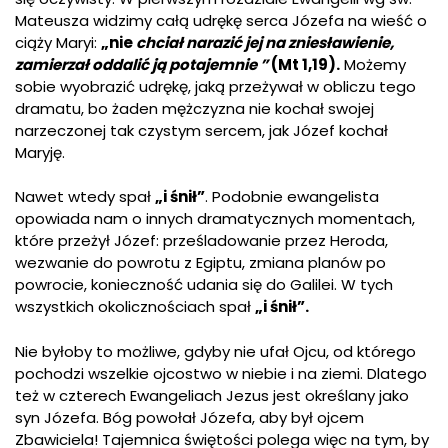
Mateusza widzimy całą udrękę serca Józefa na wieść o
ciąży Maryi:
„nie
chciał narazić jej na zniesławienie,
zamierzał oddalić ją potajemnie ”
(Mt 1,19).
Możemy
sobie wyobrazić udrękę, jaką przeżywał w obliczu tego
dramatu, bo żaden mężczyzna nie kochał swojej
narzeczonej tak czystym sercem, jak Józef kochał
Maryję.
Nawet wtedy spał
„i śnił”
. Podobnie ewangelista
opowiada nam o innych dramatycznych momentach,
które przeżył Józef: prześladowanie przez Heroda,
wezwanie do powrotu z Egiptu, zmiana planów po
powrocie, konieczność udania się do Galilei. W tych
wszystkich okolicznościach spał
„i śnił”.
Nie byłoby to możliwe, gdyby nie ufał Ojcu, od którego
pochodzi wszelkie ojcostwo w niebie i na ziemi. Dlatego
też w czterech Ewangeliach Jezus jest określany jako
syn Józefa. Bóg powołał Józefa, aby był ojcem
Zbawiciela! Tajemnica świętości polega więc na tym, by