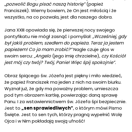
„pozwolić Bogu pisać naszą historię”
(papież
Franciszek). Wiemy bowiem, że On jest miłością i że
wszystko, na co pozwala, jest dla naszego dobra.
Jana XXIII opowiada się, że pierwszej nocy swojego
pontyfikatu nie mógł zasnąć i pomyślał:
„Wcześniej, gdy
był jakiś problem, szedłem do papieża. Teraz ja jestem
papieżem! Co ja mam zrobić?”
Nagle czuje głos w
swoim sercu: „
Angelo
(jego imię chrzcielne),
czy Kościół
jest mój czy twój?
Twój, Panie! Więc śpij spokojnie”.
Obraz śpiącego św. Józefa jest piękny i miło wiedzieć,
że papież Franciszek ma jeden z nich na swoim biurku.
Wyznał już, że gdy ma poważny problem, umieszcza
pod tym obrazem kartkę, powierzając daną sprawę
Panu. I za wstawiennictwem św. Józefa śpi bezpiecznie.
Jest to
„sen sprawiedliwych”
, o którym mówi Pismo
Święte. Jest to sen tych, którzy pragną wypełnić Wolę
Ojca i w Nim pokładają swoją ufność!