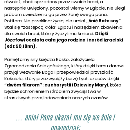
również, choć sprzedany przez swoich braci, a
następnie uwięziony, pozostał wierny w Egipcie, nie uległ
próbom uwiedzenia go przez żonę swego pana,
Potifara. Nie przeklinał życia, ale umiał
„śnić Boże sny”
.
Stał się ‘‘zastępcą króla” Egiptu i narzędziem zbawienia
dla swoich braci, którzy życzyli mu śmierci.
Dzięki
Józefowi ocalała cała jego rodzina i naród izraelski
(Rdz 50,18nn).
Pamiętamy sny księdza Bosko, założyciela
Zgromadzenia Salezjańskiego, który dzięki temu darowi
przyjął wezwanie Boga i przepowiedział przyszłość
Kościoła, który przezwycięży burzę tych czasów dzięki
‘
‘dwóm filarom’’: eucharystii i Dziewicy Maryi
, która
będzie schronieniem i źródłem zwycięstwa w
straszliwych prześladowaniach naszych czasów.
… anioł Pana ukazał mu się we śnie i
powiedział: