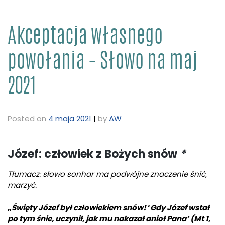
Akceptacja własnego
powołania – Słowo na maj
2021
Posted on
4 maja 2021
|
by
AW
Józef: człowiek z Bożych snów
*
Tłumacz: słowo sonhar ma podwójne znaczenie śnić,
marzyć.
„
Święty Józef był człowiekiem snów!
‘
Gdy Józef wstał
po tym śnie, uczynił, jak mu nakazał anioł Pana’ (Mt 1,