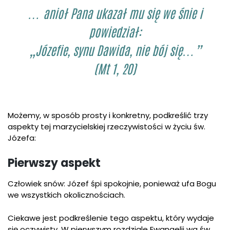
… anioł Pana ukazał mu się we śnie i
powiedział:
„Józefie, synu Dawida, nie bój się…”
(Mt 1, 20)
Możemy, w sposób prosty i konkretny, podkreślić trzy
aspekty tej marzycielskiej rzeczywistości w życiu św.
Józefa:
Pierwszy aspekt
Człowiek snów: Józef śpi spokojnie, ponieważ ufa Bogu
we wszystkich okolicznościach.
Ciekawe jest podkreślenie tego aspektu, który wydaje
się oczywisty. W pierwszym rozdziale Ewangelii wg św.