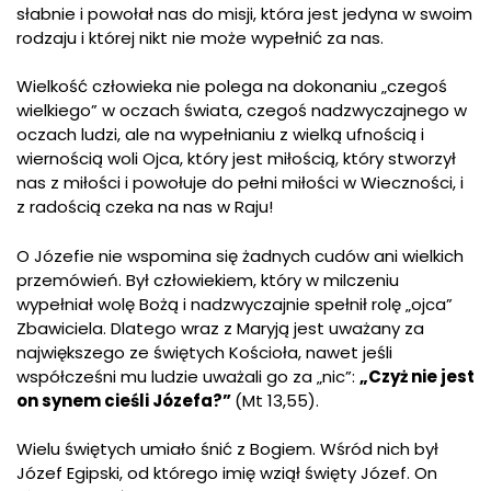
słabnie i powołał nas do misji, która jest jedyna w swoim
rodzaju i której nikt nie może wypełnić za nas.
Wielkość człowieka nie polega na dokonaniu „czegoś
wielkiego” w oczach świata, czegoś nadzwyczajnego w
oczach ludzi, ale na wypełnianiu z wielką ufnością i
wiernością woli Ojca, który jest miłością, który stworzył
nas z miłości i powołuje do pełni miłości w Wieczności, i
z radością czeka na nas w Raju!
O Józefie nie wspomina się żadnych cudów ani wielkich
przemówień. Był człowiekiem, który w milczeniu
wypełniał wolę Bożą i nadzwyczajnie spełnił rolę „ojca”
Zbawiciela. Dlatego wraz z Maryją jest uważany za
największego ze świętych Kościoła, nawet jeśli
współcześni mu ludzie uważali go za „nic”:
„Czyż nie jest
on synem cieśli Józefa?”
(Mt 13,55).
Wielu świętych umiało śnić z Bogiem. Wśród nich był
Józef Egipski, od którego imię wziął święty Józef. On