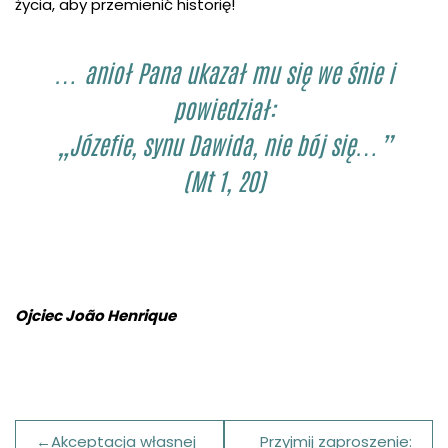
życia, aby przemienić historię!
… anioł Pana ukazał mu się we śnie i
powiedział:
„Józefie, synu Dawida, nie bój się…”
(Mt 1, 20)
Ojciec João Henrique
Nawigacja
Akceptacja własnej
Przyjmij zaproszenie: