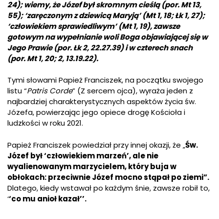
24); wiemy, że Józef był skromnym cieślą (por. Mt 13,
55); ‘zaręczonym z dziewicą Maryją’ (Mt 1, 18; Łk 1, 27);
‘człowiekiem sprawiedliwym’ (Mt 1, 19), zawsze
gotowym na wypełnianie woli Boga objawiającej się w
Jego Prawie (por. Łk 2, 22.27.39) i w czterech snach
(por. Mt 1, 20; 2, 13.19.22).
Tymi słowami Papież Franciszek, na początku swojego
listu “
Patris Corde
” (Z sercem ojca), wyraża jeden z
najbardziej charakterystycznych aspektów życia św.
Józefa, powierzając jego opiece drogę Kościoła i
ludzkości w roku 2021.
Papież Franciszek powiedział przy innej okazji, że „
Św.
Józef był ‘człowiekiem marzeń’, ale nie
wyalienowanym marzycielem, który buja w
obłokach: przeciwnie Józef mocno stąpał po ziemi”.
Dlatego, kiedy wstawał po każdym śnie, zawsze robił to,
‘
‘co mu anioł kazał’’.