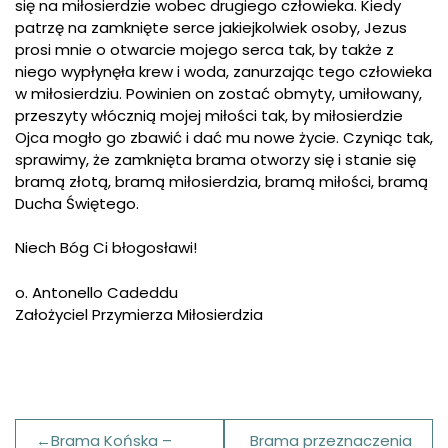
się na miłosierdzie wobec drugiego człowieka. Kiedy
patrzę na zamknięte serce jakiejkolwiek osoby, Jezus
prosi mnie o otwarcie mojego serca tak, by także z
niego wypłynęła krew i woda, zanurzając tego człowieka
w miłosierdziu. Powinien on zostać obmyty, umiłowany,
przeszyty włócznią mojej miłości tak, by miłosierdzie
Ojca mogło go zbawić i dać mu nowe życie. Czyniąc tak,
sprawimy, że zamknięta brama otworzy się i stanie się
bramą złotą, bramą miłosierdzia, bramą miłości, bramą
Ducha Świętego.
Niech Bóg Ci błogosławi!
o. Antonello Cadeddu
Założyciel Przymierza Miłosierdzia
Nawigacja
Brama Końska –
Brama przeznaczenia