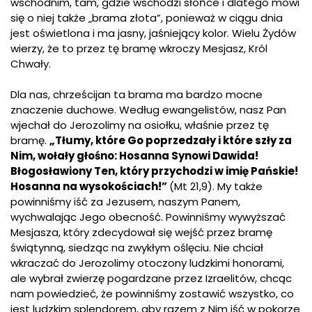
wschodnim, tam, gdzie wschodzi słońce i dlatego mówi
się o niej także „brama złota”, ponieważ w ciągu dnia
jest oświetlona i ma jasny, jaśniejący kolor. Wielu Żydów
wierzy, że to przez tę bramę wkroczy Mesjasz, Król
Chwały.
Dla nas, chrześcijan ta brama ma bardzo mocne
znaczenie duchowe. Według ewangelistów, nasz Pan
wjechał do Jerozolimy na osiołku, właśnie przez tę
bramę.
„Tłumy, które Go poprzedzały i które szły za
Nim, wołały głośno: Hosanna Synowi Dawida!
Błogosławiony Ten, który przychodzi w imię Pańskie!
Hosanna na wysokościach!”
(Mt 21,9). My także
powinniśmy iść za Jezusem, naszym Panem,
wychwalając Jego obecność. Powinniśmy wywyższać
Mesjasza, który zdecydował się wejść przez bramę
świątynną, siedząc na zwykłym oślęciu. Nie chciał
wkraczać do Jerozolimy otoczony ludzkimi honorami,
ale wybrał zwierzę pogardzane przez Izraelitów, chcąc
nam powiedzieć, że powinniśmy zostawić wszystko, co
jest ludzkim splendorem, aby razem z Nim iść w pokorze