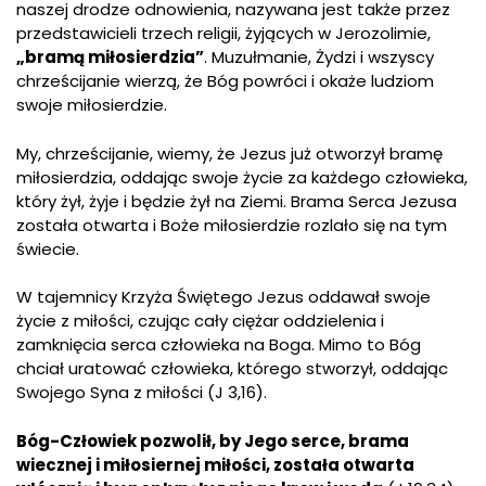
naszej drodze odnowienia, nazywana jest także przez
przedstawicieli trzech religii, żyjących w Jerozolimie,
„bramą miłosierdzia”
. Muzułmanie, Żydzi i wszyscy
chrześcijanie wierzą, że Bóg powróci i okaże ludziom
swoje miłosierdzie.
My, chrześcijanie, wiemy, że Jezus już otworzył bramę
miłosierdzia, oddając swoje życie za każdego człowieka,
który żył, żyje i będzie żył na Ziemi. Brama Serca Jezusa
została otwarta i Boże miłosierdzie rozlało się na tym
świecie.
W tajemnicy Krzyża Świętego Jezus oddawał swoje
życie z miłości, czując cały ciężar oddzielenia i
zamknięcia serca człowieka na Boga. Mimo to Bóg
chciał uratować człowieka, którego stworzył, oddając
Swojego Syna z miłości (J 3,16).
Bóg-Człowiek pozwolił, by Jego serce, brama
wiecznej i miłosiernej miłości, została otwarta