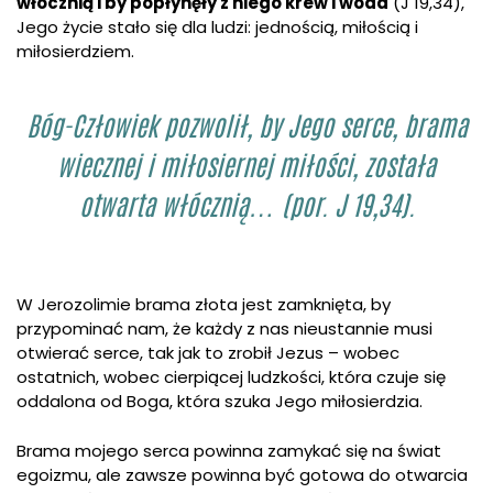
włócznią i by popłynęły z niego krew i woda
(J 19,34),
Jego życie stało się dla ludzi: jednością, miłością i
miłosierdziem.
Bóg-Człowiek pozwolił, by Jego serce, brama
wiecznej i miłosiernej miłości, została
otwarta włócznią… (por. J 19,34).
W Jerozolimie brama złota jest zamknięta, by
przypominać nam, że każdy z nas nieustannie musi
otwierać serce, tak jak to zrobił Jezus – wobec
ostatnich, wobec cierpiącej ludzkości, która czuje się
oddalona od Boga, która szuka Jego miłosierdzia.
Brama mojego serca powinna zamykać się na świat
egoizmu, ale zawsze powinna być gotowa do otwarcia