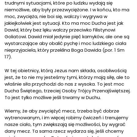
trudnymi sytuacjami, które po ludzku wydają się
niemożliwe, aby były przezwyciężone. I w końcu, kto ma
moc, zwycięża, nie boi się, walczy i wygrywa w
jakiejkolwiek jest sytuacji. Kto ma moc Ducha jest jak
Dawid, który bez lęku walczy przeciwko Filistynowi
Goliatowi. Dawid miał jedynie pięć kamyków, ale one są
wystarczające aby obalić pychę i moc ludzkiego ciała
nieprzyjaciela, który przeklina Boga Dawida (por. 1 Sm
17).
W tej obietnicy, którą Jezus nam składa, osobliwością
jest, że to nie my jesteśmy tymi, którzy mają siłę, ale to
właśnie siła przychodzi do nas z wysoka. To jest moc
Ducha Świętego, trzeciej Osoby Trójcy Przenajświętszej.
To jest tylko możliwe jeśli trwamy w Duchu.
Wiemy, że aby zwyciężyć mecz, trzeba być dobrze
wytrenowanym, i im więcej robimy ćwiczeń i trenujemy
nasze ciało, tym zwiększają się możliwości, by wygrać
dany mecz. Ta sama rzecz wydarza się, jeśli chcemy