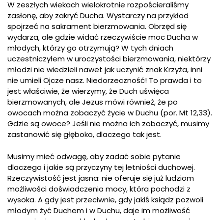
W zeszłych wiekach wielokrotnie rozpościeraliśmy
zasłonę, aby zakryć Ducha. Wystarczy na przykład
spojrzeć na sakrament bierzmowania. Obrzęd się
wydarza, ale gdzie widać rzeczywiście moc Ducha w
młodych, którzy go otrzymują? W tych dniach
uczestniczyłem w uroczystości bierzmowania, niektórzy
młodzi nie wiedzieli nawet jak uczynić znak Krzyża, inni
nie umieli Ojcze nasz. Niedorzeczność! To prawda i to
jest właściwie, że wierzymy, że Duch uświęca
bierzmowanych, ale Jezus mówi również, że po
owocach można zobaczyć życie w Duchu (por. Mt 12,33).
Gdzie są owoce? Jeśli nie można ich zobaczyć, musimy
zastanowić się głęboko, dlaczego tak jest.
Musimy mieć odwagę, aby zadać sobie pytanie
dlaczego i jakie są przyczyny tej letniości duchowej.
Rzeczywistość jest jasna: nie oferuje się już ludziom
możliwości doświadczenia mocy, która pochodzi z
wysoka. A gdy jest przeciwnie, gdy jakiś ksiądz pozwoli
młodym żyć Duchem i w Duchu, daje im możliwość