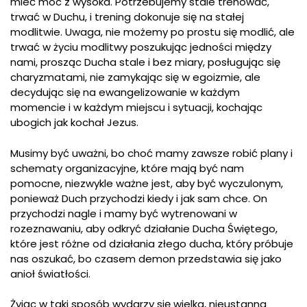
mieć moc z wysoka. Potrzebujemy stale trenować,
trwać w Duchu, i trening dokonuje się na stałej
modlitwie. Uwaga, nie możemy po prostu się modlić, ale
trwać w życiu modlitwy poszukując jedności między
nami, prosząc Ducha stale i bez miary, posługując się
charyzmatami, nie zamykając się w egoizmie, ale
decydując się na ewangelizowanie w każdym
momencie i w każdym miejscu i sytuacji, kochając
ubogich jak kochał Jezus.
Musimy być uważni, bo choć mamy zawsze robić plany i
schematy organizacyjne, które mają być nam
pomocne, niezwykle ważne jest, aby być wyczulonym,
ponieważ Duch przychodzi kiedy i jak sam chce. On
przychodzi nagle i mamy być wytrenowani w
rozeznawaniu, aby odkryć działanie Ducha Świętego,
które jest różne od działania złego ducha, który próbuje
nas oszukać, bo czasem demon przedstawia się jako
anioł światłości.
Żyjąc w taki sposób wydarzy się wielka, nieustanna