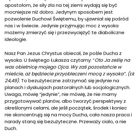
apostołom, że siły zła na tej ziemi wydają się być
mocniejsze niż dobro. Jedynym sposobem jest
pozwolenie Duchowi Świętemu, by ujawniał się pośród
nas i w świecie. Jedynie przyjmując moc z wysoka
możemy zmierzyć się i przezwyciężyć te diaboliczne
ideologie.
Nasz Pan Jezus Chrystus obiecał, że pośle Ducha z
wysoka. U świętego Łukasza czytamy: “
Oto Ja ześlę na
was obietnicę mojego Ojca. Wy zaś pozostańcie w
mieście, aż będziecie przyobleczeni mocą z wysoka”. (Łk
24,49).
To bezużyteczne zatrzymać się jedynie na
planach i dyskusjach pastoralnych lub socjologicznych.
Uwaga, mówię “jedynie”, nie mówię, że nie mamy
przygotowywać planów, albo tworzyć perspektywy z
określonymi celami, ale jeśli początek, środek i koniec
nie skoncentrują się na mocy Ducha, cała nasza praca i
narady staną się bezużyteczne. Przeważy ciało, a nie
Duch.