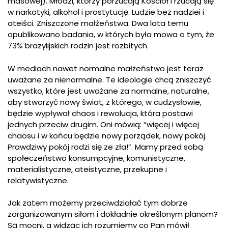
masowej). Młodzi, którzy porzucają Kościół i rzucają się
w narkotyki, alkohol i prostytucję. Ludzie bez nadziei i
ateiści. Zniszczone małżeństwa. Dwa lata temu
opublikowano badania, w których była mowa o tym, że
73% brazylijskich rodzin jest rozbitych.
W mediach nawet normalne małżeństwo jest teraz
uważane za nienormalne. Te ideologie chcą zniszczyć
wszystko, które jest uważane za normalne, naturalne,
aby stworzyć nowy świat, z którego, w cudzysłowie,
będzie wypływał chaos i rewolucja, która postawi
jednych przeciw drugim. Oni mówią: “więcej i więcej
chaosu i w końcu będzie nowy porządek, nowy pokój.
Prawdziwy pokój rodzi się ze zła!”. Mamy przed sobą
społeczeństwo konsumpcyjne, komunistyczne,
materialistyczne, ateistyczne, przekupne i
relatywistyczne.
Jak zatem możemy przeciwdziałać tym dobrze
zorganizowanym siłom i dokładnie określonym planom?
Są mocni, a widząc ich rozumiemy co Pan mówił