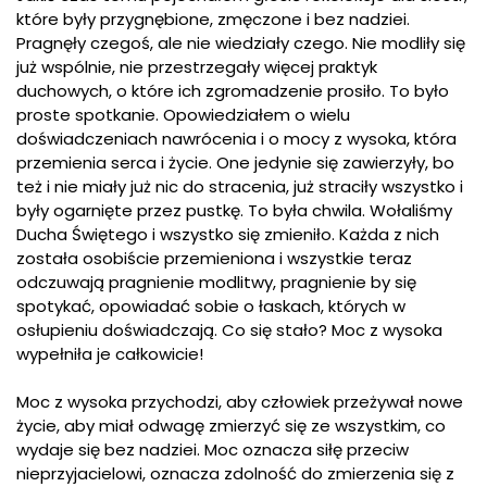
które były przygnębione, zmęczone i bez nadziei.
Pragnęły czegoś, ale nie wiedziały czego. Nie modliły się
już wspólnie, nie przestrzegały więcej praktyk
duchowych, o które ich zgromadzenie prosiło. To było
proste spotkanie. Opowiedziałem o wielu
doświadczeniach nawrócenia i o mocy z wysoka, która
przemienia serca i życie. One jedynie się zawierzyły, bo
też i nie miały już nic do stracenia, już straciły wszystko i
były ogarnięte przez pustkę. To była chwila. Wołaliśmy
Ducha Świętego i wszystko się zmieniło. Każda z nich
została osobiście przemieniona i wszystkie teraz
odczuwają pragnienie modlitwy, pragnienie by się
spotykać, opowiadać sobie o łaskach, których w
osłupieniu doświadczają. Co się stało? Moc z wysoka
wypełniła je całkowicie!
Moc z wysoka przychodzi, aby człowiek przeżywał nowe
życie, aby miał odwagę zmierzyć się ze wszystkim, co
wydaje się bez nadziei. Moc oznacza siłę przeciw
nieprzyjacielowi, oznacza zdolność do zmierzenia się z