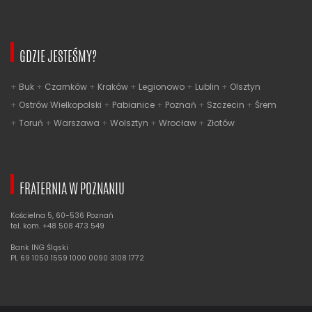
GDZIE JESTEŚMY?
Buk
Czarnków
Kraków
Legionowo
Lublin
Olsztyn
Ostrów Wielkopolski
Pabianice
Poznań
Szczecin
Śrem
Toruń
Warszawa
Wolsztyn
Wrocław
Złotów
FRATERNIA W POZNANIU
Kościelna 5, 60-536 Poznań
tel. kom. +48 508 473 549
Bank ING Śląski
PL 69 1050 1559 1000 0090 3108 1772