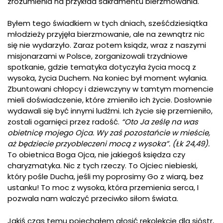
zrozumienia na przykład sakramentu bierzmowania.
Byłem tego świadkiem w tych dniach, sześćdziesiątka
młodzieży przyjęła bierzmowanie, ale na zewnątrz nic
się nie wydarzyło. Zaraz potem ksiądz, wraz z naszymi
misjonarzami w Polsce, zorganizowali trzydniowe
spotkanie, gdzie tematyka dotyczyła życia mocą z
wysoka, życia Duchem. Na koniec był moment wylania.
Zbuntowani chłopcy i dziewczyny w tamtym momencie
mieli doświadczenie, które zmieniło ich życie. Dosłownie
wydawali się być innymi ludźmi. Ich życie się przemieniło,
zostali ogarnięci przez radość.
“
Oto Ja ześlę na was
obietnicę mojego Ojca. Wy zaś pozostańcie w mieście,
aż będziecie przyobleczeni mocą z wysoka”. (Łk 24,49).
To obietnica Boga Ojca, nie jakiegoś księdza czy
charyzmatyka. Nic z tych rzeczy. To Ojciec niebieski,
który pośle Ducha, jeśli my poprosimy Go z wiarą, bez
ustanku! To moc z wysoka, która przemienia serca, I
pozwala nam walczyć przeciwko siłom świata.
Jakiś czas temu pojechałem głosić rekolekcje dla sióstr,